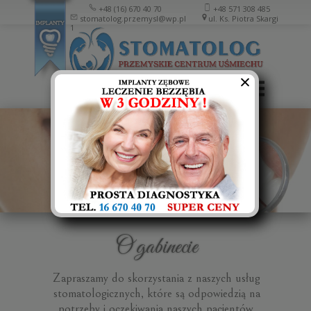
+48 (16) 670 40 70
+48 571 308 485
stomatolog.przemysl@wp.pl
ul. Ks. Piotra Skargi
1
O gabinecie
Zapraszamy do skorzystania z naszych usług
stomatologicznych, które są odpowiedzią na
potrzeby i oczekiwania naszych pacjentów.